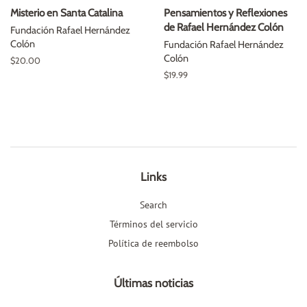
Misterio en Santa Catalina
Pensamientos y Reflexiones
de Rafael Hernández Colón
Fundación Rafael Hernández
Colón
Fundación Rafael Hernández
Colón
Precio
$20.00
habitual
Precio
$19.99
habitual
Links
Search
Términos del servicio
Política de reembolso
Últimas noticias