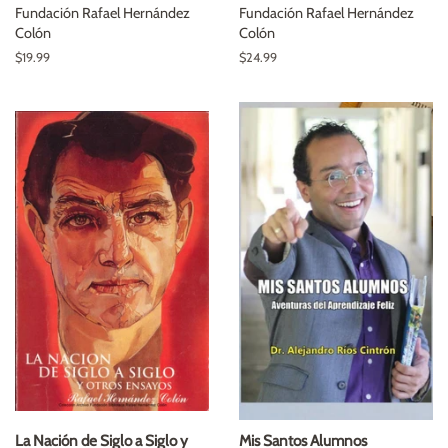
Fundación Rafael Hernández
Fundación Rafael Hernández
Colón
Colón
Precio
$19.99
Precio
$24.99
habitual
habitual
La Nación de Siglo a Siglo y
Mis Santos Alumnos